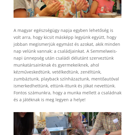
A magyar egészségügy napja egyben lehetőség is
volt arra, hogy kicsit másképp legyünk együtt, hogy
jobban megismerjük egymást és azokat, akik minden
nap velünk vannak: a családjainkat. A Semmelweis-
napi ünnepség után családi délutánt szerveztünk
munkatársainknak és gyermekeiknek, ahol ​
kézműveskedtünk, vetélkedtünk, zenéltünk,
zumbáztunk,​ playback színházaztunk, mentőautóval
ismerkedhettünk, ettünk-ittunk és jókat nevettünk.
Fontos számunkra, hogy a munka mellett a családnak
és a játéknak is meg legyen a helye! ​