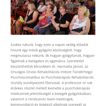
Szokás nálunk, hogy ezen a napon vedég előadót
hívunk egy másik gyógyító közösségból, hogy
megmutassa nekünk, ők hogyan gyógyítanak, hogyan
figyelnek a betegekre és egymásra. Szeretettel
köszönthettük körünkben dr. Harmatta Jánost, az
Országos Orvosi Rehabilitációs Intézet Tündérhegyi
Pszichoszomatikus és Pszichoterápiás Rehabilitációs
Osztály osztályvezető főorvosát. A professzor úr sok
érdekes részlet mellett kiemelte a pszichoterápiás
módszereik jelentősségét a betegek gyógyításában,
valamint a rendszeres team-meetingek,
kommunikáció és önképző alkalmak szerepét az