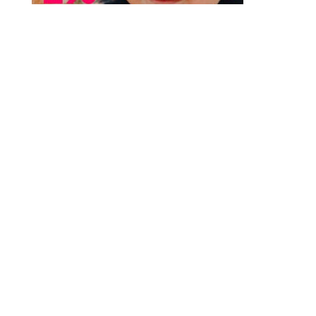
Támogassa céljaink elérését bankkártyás
adományozással. Minden vállalati számláról
küldött támogatás adóalap-csökkentő tételként
elszámolható!
Rendszeres adomány indítása