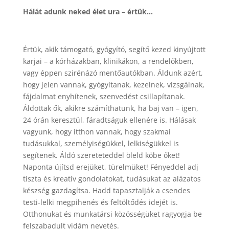
Hálát adunk neked élet ura – értük…
Értük, akik támogató, gyógyító, segítő kezed kinyújtott
karjai – a kórházakban, klinikákon, a rendelőkben,
vagy éppen szirénázó mentőautókban. Áldunk azért,
hogy jelen vannak, gyógyítanak, kezelnek, vizsgálnak,
fájdalmat enyhítenek, szenvedést csillapítanak.
Áldottak ők, akikre számíthatunk, ha baj van – igen,
24 órán keresztül, fáradtságuk ellenére is. Hálásak
vagyunk, hogy itthon vannak, hogy szakmai
tudásukkal, személyiségükkel, lelkiségükkel is
segítenek. Áldó szereteteddel öleld köbe őket!
Naponta újítsd erejüket, türelmüket! Fényeddel adj
tiszta és kreatív gondolatokat, tudásukat az alázatos
készség gazdagítsa. Hadd tapasztalják a csendes
testi-lelki megpihenés és feltöltődés idejét is.
Otthonukat és munkatársi közösségüket ragyogja be
felszabadult vidám nevetés.