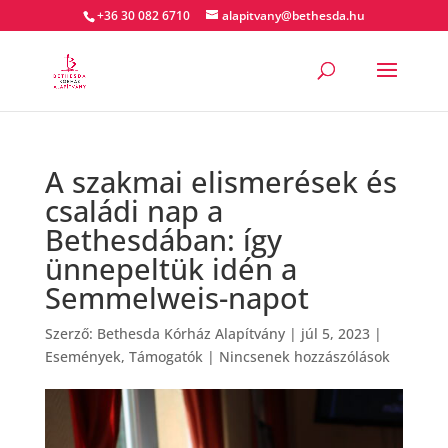
+36 30 082 6710
alapitvany@bethesda.hu
A szakmai elismerések és
családi nap a
Bethesdában: így
ünnepeltük idén a
Semmelweis-napot
Szerző:
Bethesda Kórház Alapítvány
|
júl 5, 2023
|
Események
,
Támogatók
|
Nincsenek hozzászólások