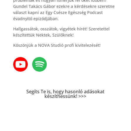
problémák és hogyan ismerjük fel őket időben?
Gundel Takács Gábor ezekre a kérdésekre szeretne
választ kapni az Egy Csésze Egészség Podcast
évadnyitó epizódjában.
Hallgassátok, osszátok, vigyétek hírét! Szeretettel
készítettük Nektek, Szülőknek!
Köszönjük a NOVA Studió profi kivitelezését!
Segíts Te is, hogy hasonló adásokat
készíthessünk! >>>