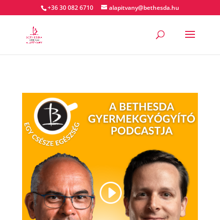
+36 30 082 6710
alapitvany@bethesda.hu