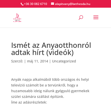
+36 30 082 6710
alapitvany@bethesda.hu
Ismét az Anyaotthonról
adtak hírt (videók)
Szerző:
|
máj 11, 2014
|
Uncategorized
Anyák napja alkalmából több országos és helyi
televízió számolt be a tervünkről, hogy a
huzamosabb ideig nálunk gyógyuló gyermekek
szülei számára szállást építünk.
Íme az adásrészletek: