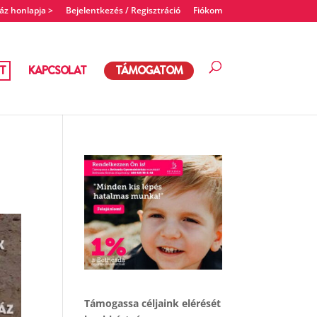
z honlapja >
Bejelentkezés / Regisztráció
Fiókom
T
KAPCSOLAT
TÁMOGATOM
Támogassa céljaink elérését