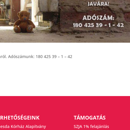
ról. Adószámunk: 180 425 39 – 1 – 42
ÉRHETŐSÉGEINK
TÁMOGATÁS
esda Kórház Alapítvány
SZJA 1% felajánlás