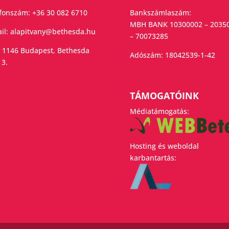
efonszám:
+36 30 082 6710
Bankszámlaszám:
MBH BANK 10300002 – 2035
il:
alapitvany@bethesda.hu
– 70073285
 1146 Budapest, Bethesda
Adószám:
18042539-1-42
 3.
TÁMOGATÓINK
Médiatámogatás:
Hosting és weboldal
karbantartás: