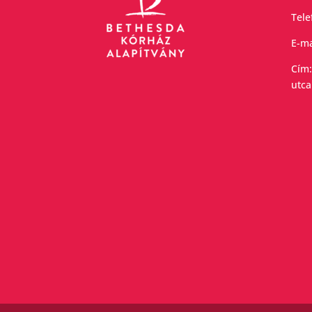
Tel
E-ma
Cím:
utca