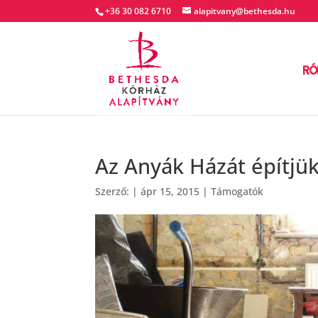
+36 30 082 6710
alapitvany@bethesda.hu
RÓ
Az Anyák Házát építjü
Szerző:
|
ápr 15, 2015
|
Támogatók