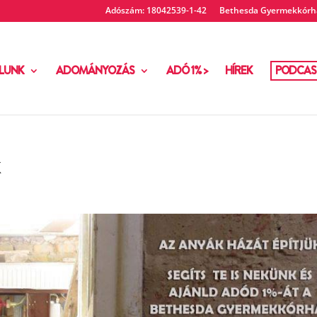
Adószám: 18042539-1-42
Bethesda Gyermekkórhá
LUNK
ADOMÁNYOZÁS
ADÓ 1% >
HÍREK
PODCAS
k