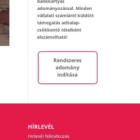
bankkártyás
adományozással. Minden
vállalati számláról küldött
támogatás adóalap-
csökkentő tételként
elszámolható!
Rendszeres
adomány
indítása
HÍRLEVÉL
Hírlevél feliratkozás