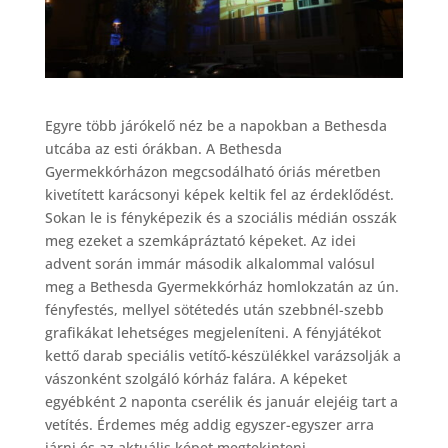
Egyre több járókelő néz be a napokban a Bethesda
utcába az esti órákban. A Bethesda
Gyermekkórházon megcsodálható óriás méretben
kivetített karácsonyi képek keltik fel az érdeklődést.
Sokan le is fényképezik és a szociális médián osszák
meg ezeket a szemkápráztató képeket. Az idei
advent során immár második alkalommal valósul
meg a Bethesda Gyermekkórház homlokzatán az ún.
fényfestés, mellyel sötétedés után szebbnél-szebb
grafikákat lehetséges megjeleníteni. A fényjátékot
kettő darab speciális vetítő-készülékkel varázsolják a
vászonként szolgáló kórház falára. A képeket
egyébként 2 naponta cserélik és január elejéig tart a
vetítés. Érdemes még addig egyszer-egyszer arra
járni és az aktuális képet megtekinteni.