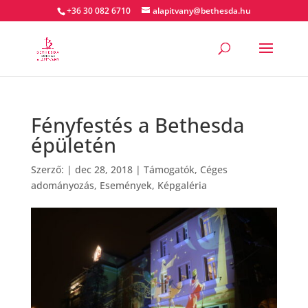
+36 30 082 6710
alapitvany@bethesda.hu
Fényfestés a Bethesda
épületén
Szerző:
|
dec 28, 2018
|
Támogatók
,
Céges
adományozás
,
Események
,
Képgaléria