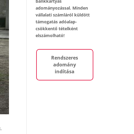
bankkártyás
adományozással. Minden
vállalati számláról küldött
támogatás adóalap-
csökkentő tételként
elszámolható!
Rendszeres
adomány
indítása
k.