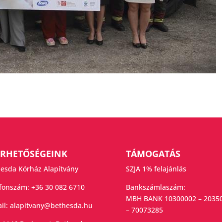
ÉRHETŐSÉGEINK
TÁMOGATÁS
esda Kórház Alapítvány
SZJA 1% felajánlás
efonszám:
+36 30 082 6710
Bankszámlaszám:
MBH BANK 10300002 – 2035
il:
alapitvany@bethesda.hu
– 70073285