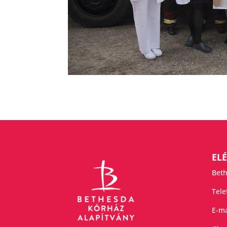
EL
Beth
Tel
E-ma