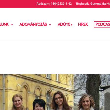
Adószám: 18042539-1-42
Bethesda Gyermekkórhá
LUNK
ADOMÁNYOZÁS
ADÓ 1% >
HÍREK
PODCAS