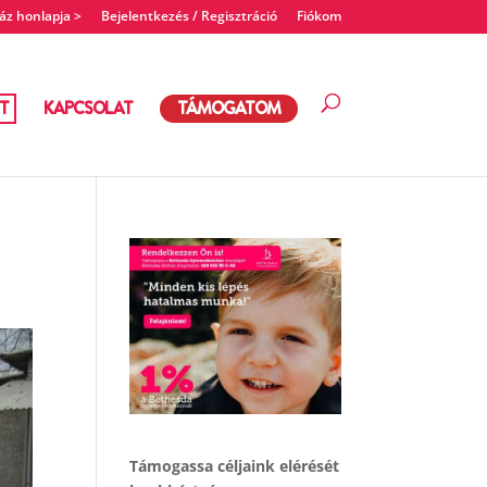
z honlapja >
Bejelentkezés / Regisztráció
Fiókom
T
KAPCSOLAT
TÁMOGATOM
Támogassa céljaink elérését