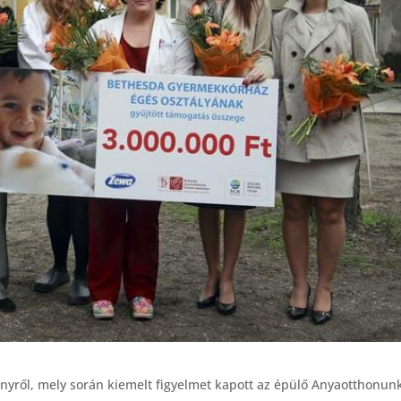
nyről, mely során kiemelt figyelmet kapott az épülő Anyaotthonun