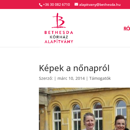
+36 30 082 6710
alapitvany@bethesda.hu
RÓ
Képek a nőnapról
Szerző:
|
márc 10, 2014
|
Támogatók