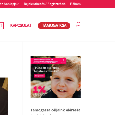
z honlapja >
Bejelentkezés / Regisztráció
Fiókom
T
KAPCSOLAT
TÁMOGATOM
Támogassa céljaink elérését