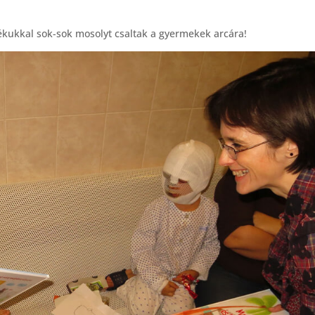
dékukkal sok-sok mosolyt csaltak a gyermekek arcára!