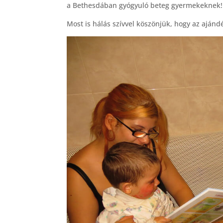
a Bethesdában gyógyuló beteg gyermekeknek!
Most is hálás szívvel köszönjük, hogy az aján