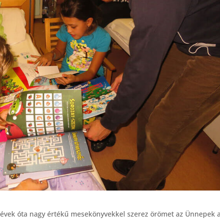
a évek óta nagy értékű mesekönyvekkel szerez örömet az Ünnepek a