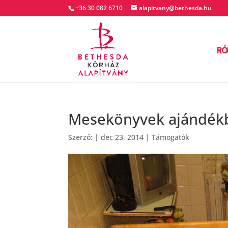
+36 30 082 6710
alapitvany@bethesda.hu
RÓ
Mesekönyvek ajándék
Szerző:
|
dec 23, 2014
|
Támogatók