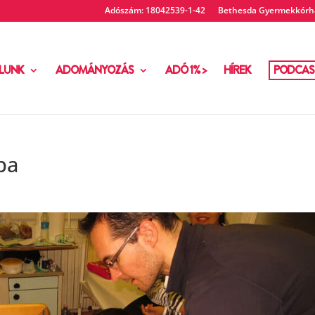
Adószám: 18042539-1-42
Bethesda Gyermekkórhá
LUNK
ADOMÁNYOZÁS
ADÓ 1% >
HÍREK
PODCAS
ba