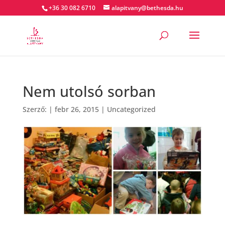
+36 30 082 6710
alapitvany@bethesda.hu
Nem utolsó sorban
Szerző:
|
febr 26, 2015
|
Uncategorized