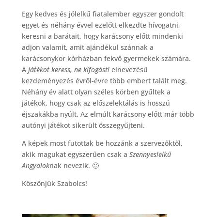
Egy kedves és jólelkű fiatalember egyszer gondolt
egyet és néhány évvel ezelőtt elkezdte hívogatni,
keresni a barátait, hogy karácsony előtt mindenki
adjon valamit, amit ajándékul szánnak a
karácsonykor kórházban fekvő gyermekek számára.
A
Játékot keress, ne kifogást!
elnevezésű
kezdeményezés évről-évre több embert talált meg.
Néhány év alatt olyan széles körben gyűltek a
játékok, hogy csak az előszelektálás is hosszú
éjszakákba nyúlt. Az elmúlt karácsony előtt már több
autónyi játékot sikerült összegyűjteni.
A képek most futottak be hozzánk a szervezőktől,
akik magukat egyszerűen csak a
Szennyeslelkű
Angyalok
nak nevezik. 🙂
Köszönjük Szabolcs!